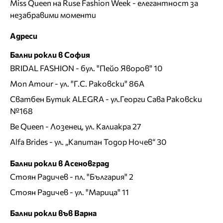
Miss Queen на Ruse Fashion Week - елегантност за
незабравими моменти
Адреси
Бални рокли в София
BRIDAL FASHION
- бул. "Пейо Яворов" 10
Mon Amour
- ул. "Г.С. Раковски" 86А
Сватбен Бутик ALEGRA
- ул.Георги Сава Раковски
№168
Be Queen
- Лозенец, ул. Калиакра 27
Alfa Brides
- ул. „Капитан Тодор Ночев“ 30
Бални рокли в Асеновград
Стоян Радичев
- пл. "България" 2
Стоян Радичев
- ул. "Марица" 11
Бални рокли във Варна