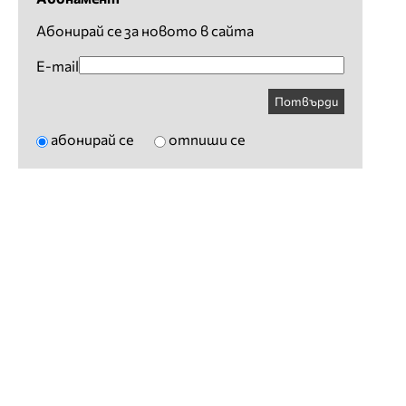
Абонирай се за новото в сайта
E-mail
Потвърди
абонирай се
отпиши се