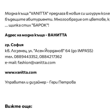
Модна къща "VANITTA" предлага в новия си шоурум коле
бъдещите абитуриенти. Многообразие от цветове, ка
... щипка стил "БАРОК"!
Адрес на модна къща - ВАНИТТА
гр. София
кв. Лозенец, ул. "Асен Йорданов" 64 (до IMPASS)
тел. 0889443352, 0884217362
e-mail:
fashion@vanitta.com
www.vanitta.com
Управител и дизайнер - Гери Петрова
Вижте още: