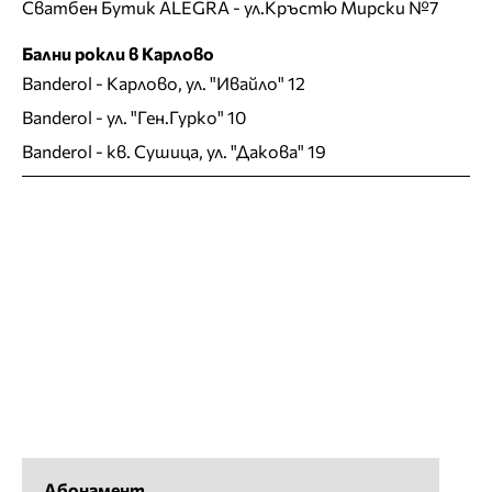
Сватбен Бутик ALEGRA
- ул.Кръстю Мирски №7
Бални рокли в Карлово
Banderol
- Карлово, ул. "Ивайло" 12
Banderol
- ул. "Ген.Гурко" 10
Banderol
- кв. Сушица, ул. "Дакова" 19
Абонамент