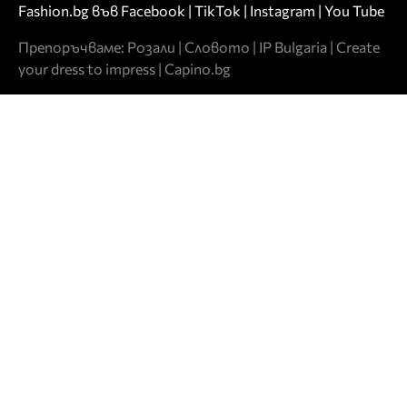
Fashion.bg във
Facebook
|
TikTok
|
Instagram
|
You Tube
Препоръчваме:
Розали
|
Словото
|
IP Bulgaria
|
Create
your dress to impress
|
Capino.bg