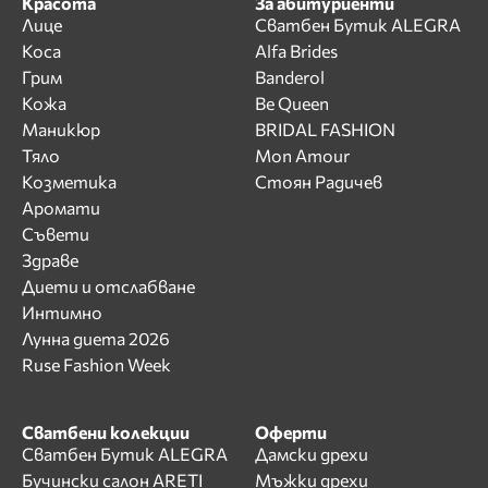
Красота
За абитуриенти
Лице
Сватбен Бутик ALEGRA
Коса
Alfa Brides
Грим
Banderol
Кожа
Be Queen
Маникюр
BRIDAL FASHION
Тяло
Mon Amour
Козметика
Стоян Радичев
Аромати
Съвети
Здраве
Диети и отслабване
Интимно
Лунна диета 2026
Ruse Fashion Week
Сватбени колекции
Оферти
Сватбен Бутик ALEGRA
Дамски дрехи
Бучински салон ARETI
Мъжки дрехи