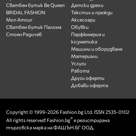
Сватбен бутик Be Queen
Детски дрехи
BRIDAL FASHION
Текстил и прежди
Mon Amour
Аксесоари
Сватбен бутик Палома
Обувки
Стоян Радичев
Парфюмерия и
козметика
Машини и оборудване
Материали
Услуги
Работа
Други оферти
Добави оферта
Copyright © 1999-2026 Fashion.bg Ltd. ISSN 2535-0102
®
All rights reserved! Fashion.bg
е регистрирана
търговска марка на ФАШЪН.БГ ООД.