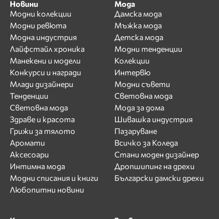
Новини
Мода
Модни колекции
Дамска мода
Модни ревюта
Мъжка мода
Модна индустрия
Детска мода
Лайфстайл хроника
Модни тенденции
Манекени и модели
Колекции
Конкурси и награди
Интервю
Млади дизайнери
Модни съвети
Тенденции
Световна мода
Световна мода
Мода за дома
Здраве и красота
Шивашка индустрия
Грижи за тялото
Пазаруване
Аромати
Всичко за Коледа
Аксесоари
Стани моден дизайнер
Интимна мода
Дропшипинг на дрехи
Модни списания и книги
Български дамски дрехи
Любопитни новини