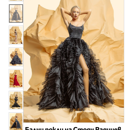
Бални рокли на Стоян Радичев