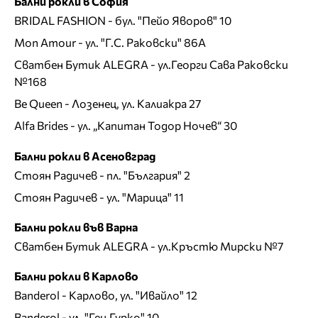
Бални рокли в София
BRIDAL FASHION
- бул. "Пейо Яворов" 10
Mon Amour
- ул. "Г.С. Раковски" 86А
Сватбен Бутик ALEGRA
- ул.Георги Сава Раковски
№168
Be Queen
- Лозенец, ул. Калиакра 27
Alfa Brides
- ул. „Капитан Тодор Ночев“ 30
Бални рокли в Асеновград
Стоян Радичев
- пл. "България" 2
Стоян Радичев
- ул. "Марица" 11
Бални рокли във Варна
Сватбен Бутик ALEGRA
- ул.Кръстю Мирски №7
Бални рокли в Карлово
Banderol
- Карлово, ул. "Ивайло" 12
Banderol
- ул. "Ген.Гурко" 10