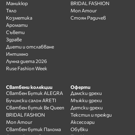
Маникюр
BRIDAL FASHION
Тяло
Mon Amour
Козметика
Стоян Радичев
Аромати
Съвети
Здраве
Диети и отслабване
Интимно
Лунна диета 2026
Ruse Fashion Week
Сватбени колекции
Оферти
Сватбен Бутик ALEGRA
Дамски дрехи
Бучински салон ARETI
Мъжки дрехи
Сватбен бутик Be Queen
Детски дрехи
BRIDAL FASHION
Текстил и прежди
Mon Amour
Аксесоари
Сватбен бутик Палома
Обувки