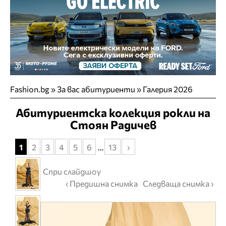
Fashion.bg
»
За вас абитуриенти
» Галерия 2026
Абитуриентска колекция рокли на
Стоян Радичев
1
2
3
4
5
6
…
13
›
Спри слайдшоу
‹ Предишна снимка
Следваща снимка ›