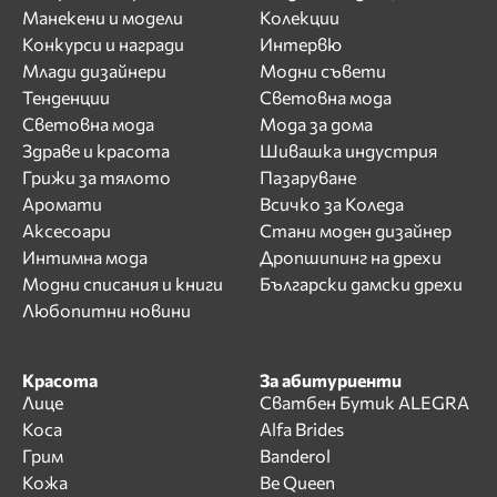
Манекени и модели
Колекции
Конкурси и награди
Интервю
Млади дизайнери
Модни съвети
Тенденции
Световна мода
Световна мода
Мода за дома
Здраве и красота
Шивашка индустрия
Грижи за тялото
Пазаруване
Аромати
Всичко за Коледа
Аксесоари
Стани моден дизайнер
Интимна мода
Дропшипинг на дрехи
Модни списания и книги
Български дамски дрехи
Любопитни новини
Красота
За абитуриенти
Лице
Сватбен Бутик ALEGRA
Коса
Alfa Brides
Грим
Banderol
Кожа
Be Queen