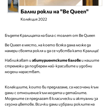
Бални рокли на "Be Queen"
Колекция 2022
Бъдете Кралицата на бала с тоалет от Be Queen
Be Queen
е място, на което всяка дама може да
намери своята рокля и да се чувства като Кралица!
Наближават и
абитуриентските балове
и нашите
стремежи да подберем най-красивите и удобни
модели нарастват.
Колекциите, които ви предлагаме, са насочени към
дами с отношение към модата и детайлите.
Моделите се предлагат в класически и актуални за
сезона цветове. Всички дами избрали роклите на