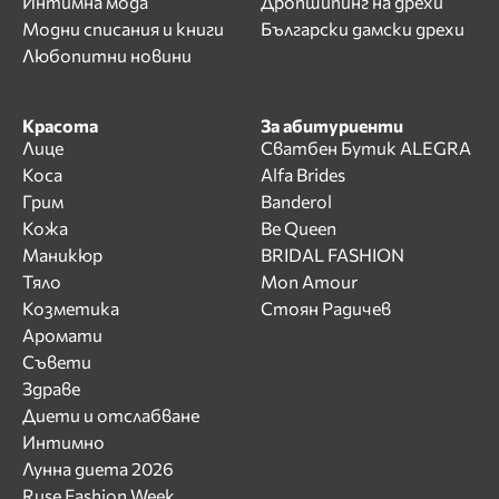
Интимна мода
Дропшипинг на дрехи
Модни списания и книги
Български дамски дрехи
Любопитни новини
Красота
За абитуриенти
Лице
Сватбен Бутик ALEGRA
Коса
Alfa Brides
Грим
Banderol
Кожа
Be Queen
Маникюр
BRIDAL FASHION
Тяло
Mon Amour
Козметика
Стоян Радичев
Аромати
Съвети
Здраве
Диети и отслабване
Интимно
Лунна диета 2026
Ruse Fashion Week