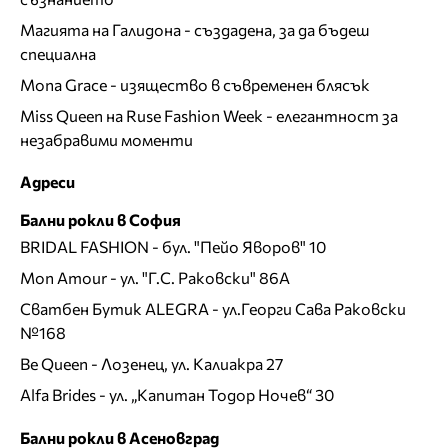
Магията на Галидона - създадена, за да бъдеш
специална
Mona Grace - изящество в съвременен блясък
Miss Queen на Ruse Fashion Week - елегантност за
незабравими моменти
Адреси
Бални рокли в София
BRIDAL FASHION
- бул. "Пейо Яворов" 10
Mon Amour
- ул. "Г.С. Раковски" 86А
Сватбен Бутик ALEGRA
- ул.Георги Сава Раковски
№168
Be Queen
- Лозенец, ул. Калиакра 27
Alfa Brides
- ул. „Капитан Тодор Ночев“ 30
Бални рокли в Асеновград