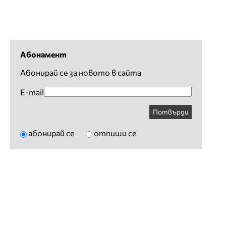
Абонамент
Абонирай се за новото в сайта
E-mail
Потвърди
абонирай се
отпиши се