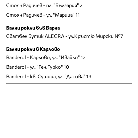
Стоян Радичев
- пл. "България" 2
Стоян Радичев
- ул. "Марица" 11
Бални рокли във Варна
Сватбен Бутик ALEGRA
- ул.Кръстю Мирски №7
Бални рокли в Карлово
Banderol
- Карлово, ул. "Ивайло" 12
Banderol
- ул. "Ген.Гурко" 10
Banderol
- кв. Сушица, ул. "Дакова" 19