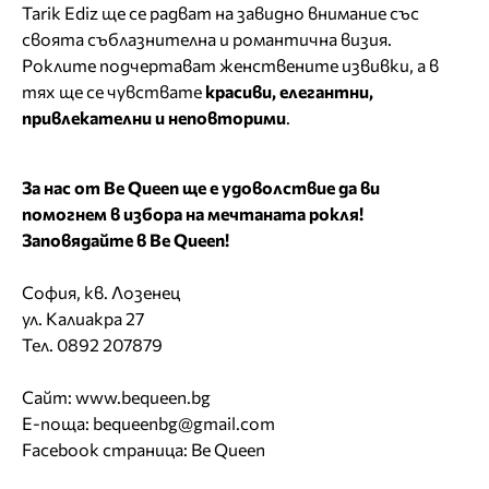
Tarik Ediz ще се радват на завидно внимание със
своята съблазнителна и романтична визия.
Роклите подчертават женствените извивки, а в
тях ще се чувствате
красиви, елегантни,
привлекателни и неповторими
.
За нас от Be Queen ще е удоволствие да ви
помогнем в избора на мечтаната рокля!
Заповядайте в Be Queen!
София, кв. Лозенец
ул. Калиакра 27
Тел. 0892 207879
Сайт:
www.bequeen.bg
Е-поща:
bequeenbg@gmail.com
Facebook страница: Be Queen