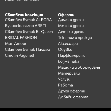
Сватбени колекции
Оферти
Сватбен Бутик ALEGRA
Дамски дрехи
Бучински салон ARETI
Мъжки дрехи
Сватбен бутик Be Queen
Детски дрехи
BRIDAL FASHION
Текстил и прежди
Mon Amour
Аксесоари
Сватбен бутик Палома
Обувки
Стоян Радичев
Парфюмерия и
козметика
Машини и оборудване
Материали
Услуги
Работа
Други оферти
Добави оферта