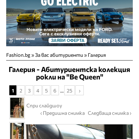
Fashion.bg
»
За вас абитуриенти
» Галерия
Галерия - Абитуриентска колекция
рокли на "Be Queen"
1
2
3
4
5
6
…
25
›
Спри слайдшоу
‹ Предишна снимка
Следваща снимка ›