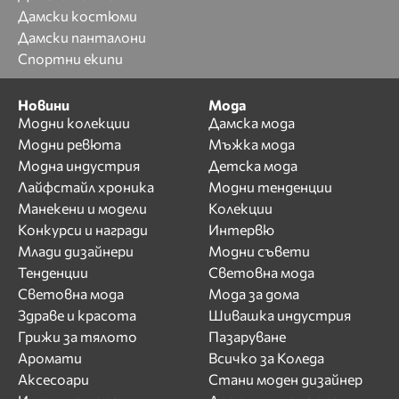
Дамски костюми
Дамски панталони
Спортни екипи
Новини
Мода
Модни колекции
Дамска мода
Модни ревюта
Мъжка мода
Модна индустрия
Детска мода
Лайфстайл хроника
Модни тенденции
Манекени и модели
Колекции
Конкурси и награди
Интервю
Млади дизайнери
Модни съвети
Тенденции
Световна мода
Световна мода
Мода за дома
Здраве и красота
Шивашка индустрия
Грижи за тялото
Пазаруване
Аромати
Всичко за Коледа
Аксесоари
Стани моден дизайнер