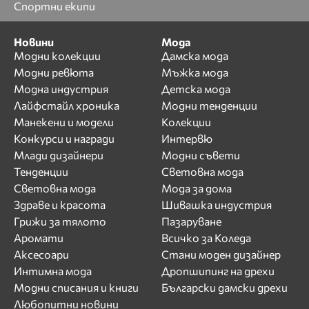
Спортни екипи
Новини
Мода
Модни колекции
Дамска мода
Модни ревюта
Мъжка мода
Модна индустрия
Детска мода
Лайфстайл хроника
Модни тенденции
Манекени и модели
Колекции
Конкурси и награди
Интервю
Млади дизайнери
Модни съвети
Тенденции
Световна мода
Световна мода
Мода за дома
Здраве и красота
Шивашка индустрия
Грижи за тялото
Пазаруване
Аромати
Всичко за Коледа
Аксесоари
Стани моден дизайнер
Интимна мода
Дропшипинг на дрехи
Модни списания и книги
Български дамски дрехи
Любопитни новини