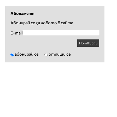
Абонамент
Абонирай се за новото в сайта
E-mail
Потвърди
абонирай се
отпиши се