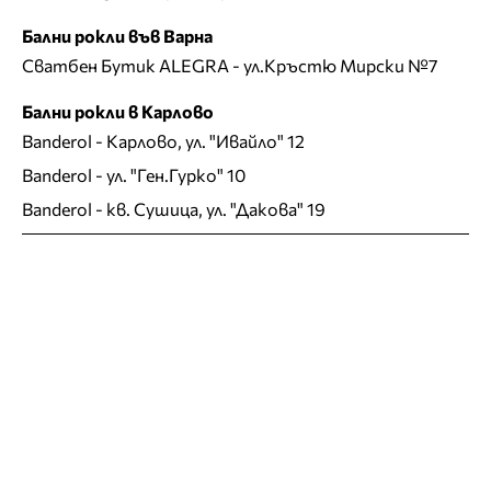
Бални рокли във Варна
Сватбен Бутик ALEGRA
- ул.Кръстю Мирски №7
Бални рокли в Карлово
Banderol
- Карлово, ул. "Ивайло" 12
Banderol
- ул. "Ген.Гурко" 10
Banderol
- кв. Сушица, ул. "Дакова" 19