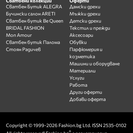
Сватбени колекции
Оферти
Сватбен Бутик ALEGRA
Дамски дрехи
Бучински салон ARETI
Мъжки дрехи
Сватбен бутик Be Queen
Детски дрехи
BRIDAL FASHION
Текстил и прежди
Mon Amour
Аксесоари
Сватбен бутик Палома
Обувки
Стоян Радичев
Парфюмерия и
козметика
Машини и оборудване
Материали
Услуги
Работа
Други оферти
Добави оферта
Copyright © 1999-2026 Fashion.bg Ltd. ISSN 2535-0102
®