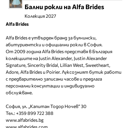
Бални рокли на Alfa Brides
Колекция 2027
Alfa Brides
Alfa Brides е утвърден бранд за булчински,
абитуриентски и официални рокли в София.
От 2009 година Alfa Brides представя в България
колекциите на Justin Alexander, Justin Alexander
Signature, Sincerity Bridal, Lillian West, Sweetheart,
Adore, Alfa Brides и Poirier. Луксозният бутик работи
с предварително записани часове и предлага
персонални консултации и индивидуално
обслужване.
София, ул. „Капитан Тодор Ночев“ 30
Тел.: +359 899 722 388
www.alfabrides.bg
www.alfabrides.com