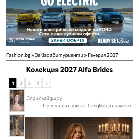
Fashion.bg
»
За вас абитуриенти
» Галерия 2027
Колекция 2027 Alfa Brides
1
2
3
4
›
Спри слайдшоу
‹ Предишна снимка
Следваща снимка ›