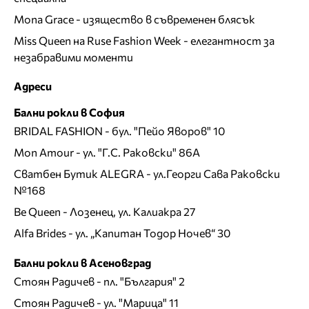
Mona Grace - изящество в съвременен блясък
Miss Queen на Ruse Fashion Week - елегантност за
незабравими моменти
Адреси
Бални рокли в София
BRIDAL FASHION
- бул. "Пейо Яворов" 10
Mon Amour
- ул. "Г.С. Раковски" 86А
Сватбен Бутик ALEGRA
- ул.Георги Сава Раковски
№168
Be Queen
- Лозенец, ул. Калиакра 27
Alfa Brides
- ул. „Капитан Тодор Ночев“ 30
Бални рокли в Асеновград
Стоян Радичев
- пл. "България" 2
Стоян Радичев
- ул. "Марица" 11