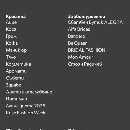
Красота
За абитуриенти
Лице
Сватбен Бутик ALEGRA
Коса
Alfa Brides
Грим
Banderol
Кожа
Be Queen
Маникюр
BRIDAL FASHION
Тяло
Mon Amour
Козметика
Стоян Радичев
Аромати
Съвети
Здраве
Диети и отслабване
Интимно
Лунна диета 2026
Ruse Fashion Week