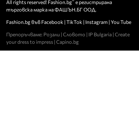
®
All rights reserved! Fashion.bg
е регистрирана
търговска марка на ФАШЪН.БГ ООД.
Fashion.bg във
Facebook
|
TikTok
|
Instagram
|
You Tube
Препоръчваме:
Розали
|
Словото
|
IP Bulgaria
|
Create
your dress to impress
|
Capino.bg