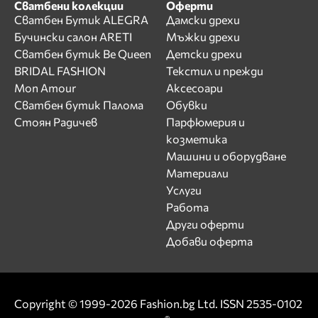
Сватбени колекции
Оферти
Сватбен Бутик ALEGRA
Дамски дрехи
Бучински салон ARETI
Мъжки дрехи
Сватбен бутик Be Queen
Детски дрехи
BRIDAL FASHION
Текстил и прежди
Mon Amour
Аксесоари
Сватбен бутик Палома
Обувки
Стоян Радичев
Парфюмерия и
козметика
Машини и оборудване
Материали
Услуги
Работа
Други оферти
Добави оферта
Copyright © 1999-2026 Fashion.bg Ltd. ISSN 2535-0102