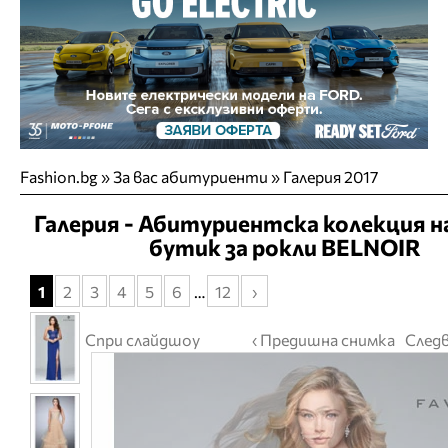
Fashion.bg
»
За вас абитуриенти
» Галерия 2017
Галерия - Абитуриентска колекция н
бутик за рокли BELNOIR
1
2
3
4
5
6
…
12
›
Спри слайдшоу
‹ Предишна снимка
Следв