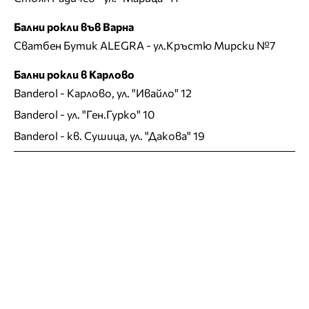
Бални рокли във Варна
Сватбен Бутик ALEGRA
- ул.Кръстю Мирски №7
Бални рокли в Карлово
Banderol
- Карлово, ул. "Ивайло" 12
Banderol
- ул. "Ген.Гурко" 10
Banderol
- кв. Сушица, ул. "Дакова" 19