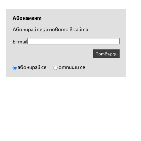
Абонамент
Абонирай се за новото в сайта
E-mail
Потвърди
абонирай се
отпиши се