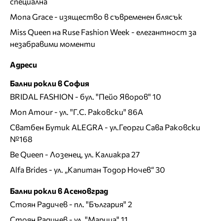
специална
Mona Grace - изящество в съвременен блясък
Miss Queen на Ruse Fashion Week - елегантност за
незабравими моменти
Адреси
Бални рокли в София
BRIDAL FASHION
- бул. "Пейо Яворов" 10
Mon Amour
- ул. "Г.С. Раковски" 86А
Сватбен Бутик ALEGRA
- ул.Георги Сава Раковски
№168
Be Queen
- Лозенец, ул. Калиакра 27
Alfa Brides
- ул. „Капитан Тодор Ночев“ 30
Бални рокли в Асеновград
Стоян Радичев
- пл. "България" 2
Стоян Радичев
- ул. "Марица" 11