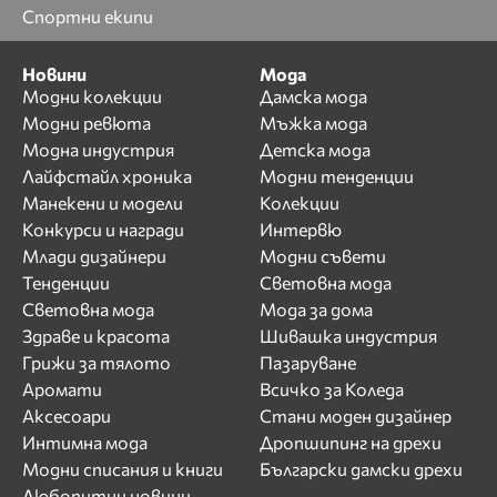
Спортни екипи
Новини
Мода
Модни колекции
Дамска мода
Модни ревюта
Мъжка мода
Модна индустрия
Детска мода
Лайфстайл хроника
Модни тенденции
Манекени и модели
Колекции
Конкурси и награди
Интервю
Млади дизайнери
Модни съвети
Тенденции
Световна мода
Световна мода
Мода за дома
Здраве и красота
Шивашка индустрия
Грижи за тялото
Пазаруване
Аромати
Всичко за Коледа
Аксесоари
Стани моден дизайнер
Интимна мода
Дропшипинг на дрехи
Модни списания и книги
Български дамски дрехи
Любопитни новини