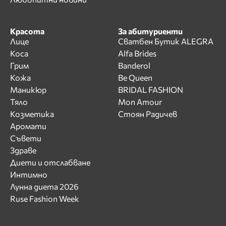
Красота
За абитуриенти
Лице
Сватбен Бутик ALEGRA
Коса
Alfa Brides
Грим
Banderol
Кожа
Be Queen
Маникюр
BRIDAL FASHION
Тяло
Mon Amour
Козметика
Стоян Радичев
Аромати
Съвети
Здраве
Диети и отслабване
Интимно
Лунна диета 2026
Ruse Fashion Week